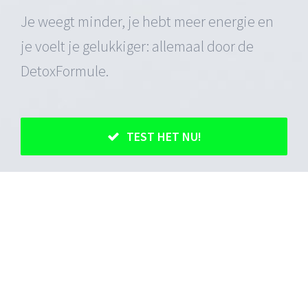
Je weegt minder, je hebt meer energie en
je voelt je gelukkiger: allemaal door de
DetoxFormule.
TEST HET NU!